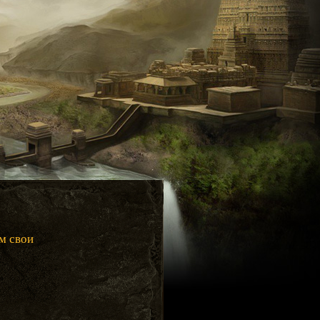
м свои