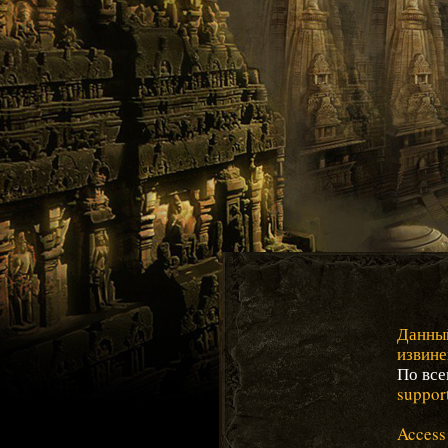
Данный
извине
По все
suppor
Access 