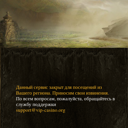
Данный сервис закрыт для посещений из
Вашего региона. Приносим свои извинения.
По всем вопросам, пожалуйста, обращайтесь в
службу поддержки
support@vip-casino.org